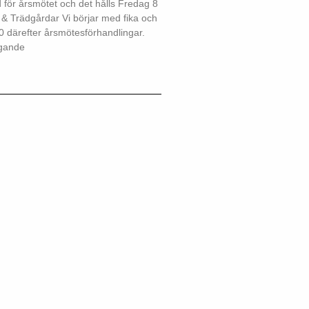
 för årsmötet och det hålls Fredag 8
 & Trädgårdar Vi börjar med fika och
00 därefter årsmötesförhandlingar.
gande