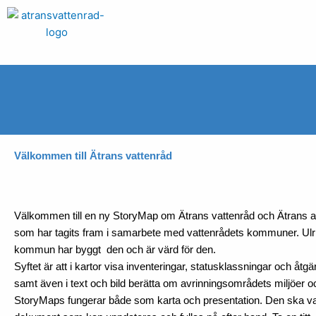
Hoppa
till
innehåll
Välkommen till Ätrans vattenråd
Välkommen till en ny StoryMap om Ätrans vattenråd och Ätrans 
som har tagits fram i samarbete med vattenrådets kommuner. Ul
kommun har byggt den och är värd för den.
Syftet är att i kartor visa inventeringar, statusklassningar och åtg
samt även i text och bild berätta om avrinningsområdets miljöer o
StoryMaps fungerar både som karta och presentation. Den ska va