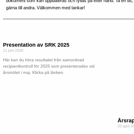
dokument som kan uppdateras och fyllas på efter hand. Ta en titt,
gärna till andra. Välkommen med tankar!
Presentation av SRK 2025
21 juni 2026
Här kan du höra resultatet från samordnad
recipientkontroll för 2025 som presenterades vid
årsmötet i maj. Klicka på länken.
Årsrap
20 april 