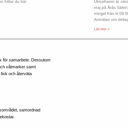
n hittar du här
Ulricehamn är värd
maj på Årås Säteri
mingel från kl 09:
Anmälan om delta
Läs mer »
erk för samarbete. Dessutom
 och våtmarker samt
 fisk och återväta
ngsområdet, samordnad
ekostar.