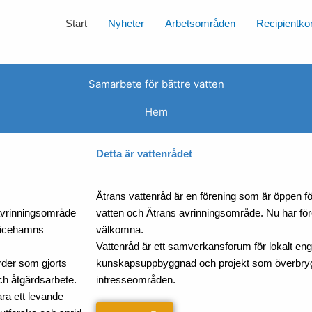
Start
Nyheter
Arbetsområden
Recipientkon
Samarbete för bättre vatten
Hem
Detta är vattenrådet
Ätrans vattenråd är en förening som är öppen fö
avrinningsområde
vatten och Ätrans avrinningsområde. Nu har fö
ricehamns
välkomna.
Vattenråd är ett samverkansforum för lokalt e
ärder som gjorts
kunskapsuppbyggnad och projekt som överbr
ch åtgärdsarbete.
intresseområden.
ra ett levande