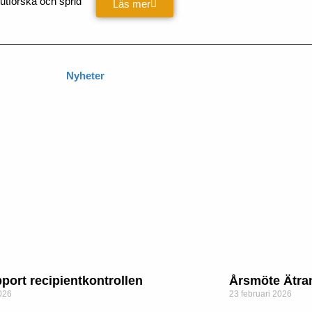
 utforska och sprid
Läs mer
Nyheter
port recipientkontrollen
Årsmöte Ätra
2026
23 februari 2026