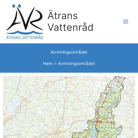
Hoppa
till
Ätrans
innehåll
Vattenråd
Avrinningsområdet
Hem
Avrinningsområdet