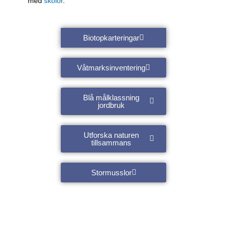
med
skolor
.
Biotopkarteringar
Våtmarksinventering
Blå målklassning
jordbruk
Utforska naturen
tillsammans
Stormusslor