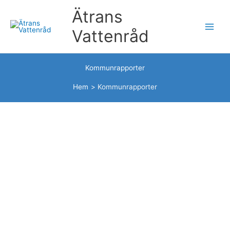
Hoppa
Ätrans
till
innehåll
Vattenråd
Kommunrapporter
Hem
Kommunrapporter