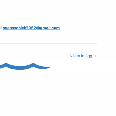
ll
svenssonleif1952@gmail.com
.
Nästa Inlägg
→